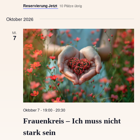
A
Reservierung Jetzt
10 Plätze übrig
a
n
Oktober 2026
v
s
MI.
i
i
7
c
g
h
a
t
t
e
i
n
-
o
N
Oktober 7 - 19:00
-
20:30
n
Frauenkreis – Ich muss nicht
a
v
stark sein