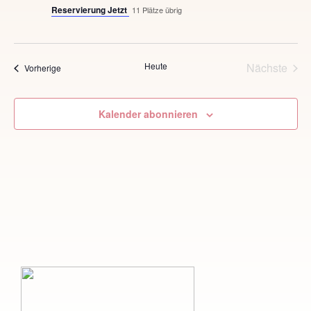
i
Reservierung Jetzt
11 Plätze übrig
g
a
Heute
Nächste
Veranstaltungen
Vorherige
t
Veransta
i
Kalender abonnieren
o
n