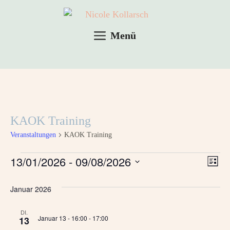
Menü
KAOK Training
Veranstaltungen
KAOK Training
13/01/2026
 - 
09/08/2026
A
V
L
D
i
e
n
s
Januar 2026
a
r
t
s
t
e
a
DI.
u
Januar 13 - 16:00
-
17:00
13
i