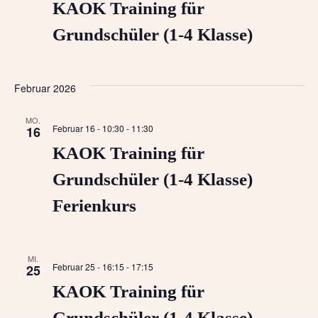
n
m
KAOK Training für
w
c
s
Grundschüler (1-4 Klasse)
ä
t
h
h
a
l
t
Februar 2026
l
e
e
n
t
MO.
Februar 16 - 10:30
-
11:30
16
.
n
u
KAOK Training für
n
-
Grundschüler (1-4 Klasse)
g
N
Ferienkurs
A
a
n
MI.
v
s
Februar 25 - 16:15
-
17:15
25
i
KAOK Training für
i
c
Grundschüler (1-4 Klasse)