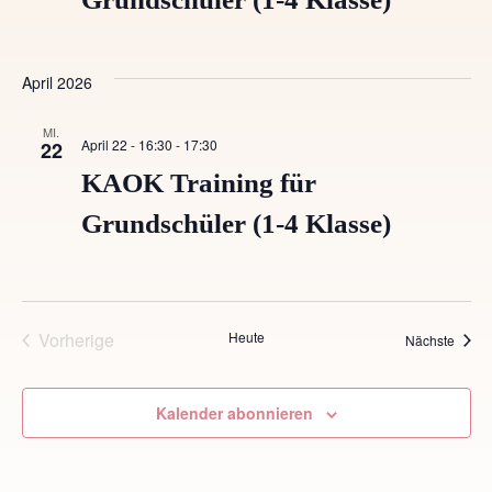
g
h
a
t
April 2026
t
e
MI.
i
n
April 22 - 16:30
-
17:30
22
-
KAOK Training für
o
N
Grundschüler (1-4 Klasse)
n
a
v
i
Vorherige
Heute
Veran
Nächste
Veranstaltungen
g
a
Kalender abonnieren
t
i