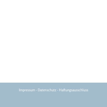
96472 Rödental
Praxiszeiten
Montag - Donnerstag
10-18 Uhr
Freitag
10-15 Uhr
Impressum
-
Datenschutz
-
Haftungsausschluss